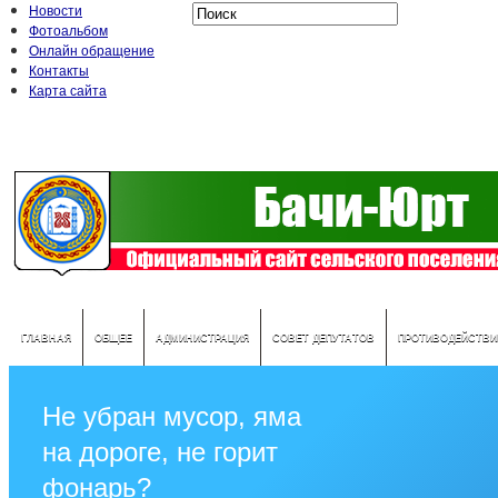
Новости
Фотоальбом
Онлайн обращение
Контакты
Карта сайта
ГЛАВНАЯ
ОБЩЕЕ
АДМИНИСТРАЦИЯ
СОВЕТ ДЕПУТАТОВ
ПРОТИВОДЕЙСТВИ
Не убран мусор, яма
на дороге, не горит
фонарь?