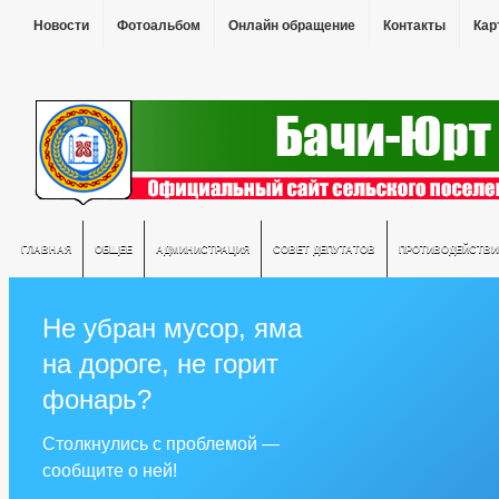
Новости
Фотоальбом
Онлайн обращение
Контакты
Кар
ГЛАВНАЯ
ОБЩЕЕ
АДМИНИСТРАЦИЯ
СОВЕТ ДЕПУТАТОВ
ПРОТИВОДЕЙСТВИ
Не убран мусор, яма
на дороге, не горит
фонарь?
Столкнулись с проблемой —
сообщите о ней!