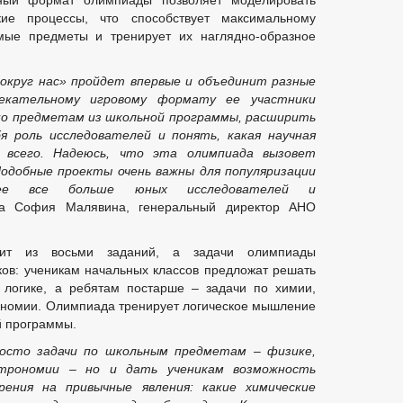
вный формат олимпиады позволяет моделировать
кие процессы, что способствует максимальному
мые предметы и тренирует их наглядно-образное
вокруг нас» пройдет впервые и объединит разные
лекательному игровому формату ее участники
по предметам из школьной программы, расширить
бя роль исследователей и понять, какая научная
 всего. Надеюсь, что эта олимпиада вызовет
Подобные проекты очень важны для популяризации
ее все больше юных исследователей и
а София Малявина, генеральный директор АНО
тоит из восьми заданий, а задачи олимпиады
ков: ученикам начальных классов предложат решать
логике, а ребятам постарше – задачи по химии,
рономии. Олимпиада тренирует логическое мышление
й программы.
осто задачи по школьным предметам – физике,
астрономии – но и дать ученикам возможность
ения на привычные явления: какие химические