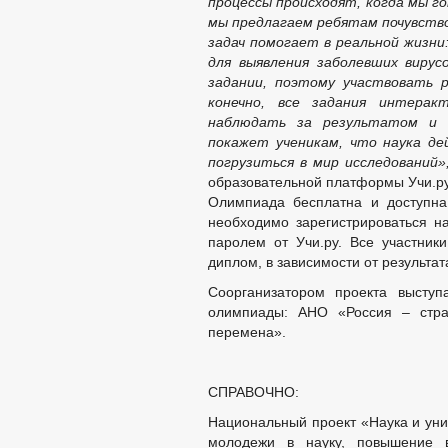
процессы происходят, когда мы го
мы предлагаем ребятам почувство
задач помогает в реальной жизн
для выявления заболевших вирус
задании, поэтому участвовать р
конечно, все задания интерак
наблюдать за результатом и 
покажет ученикам, что наука де
погрузиться в мир исследований»
образовательной платформы Учи.ру
Олимпиада бесплатна и доступна
необходимо зарегистрироваться н
паролем от Учи.ру. Все участник
диплом, в зависимости от результат
Соорганизатором проекта высту
олимпиады: АНО «Россия – стра
перемена».
СПРАВОЧНО:
Национальный проект «Наука и уни
молодежи в науку, повышение в