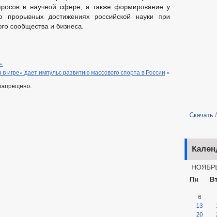
росов в научной сфере, а также формирование у
о прорывных достижениях российской науки при
ого сообщества и бизнеса.
»
 в игре» дает импульс развитию массового спорта в России
»
запрещено.
Скачать
Кален
НОЯБРЬ
Пн
В
6
13
20