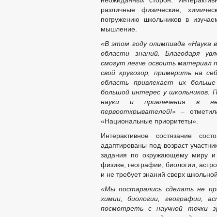
неожиданных сторон. Интеракти
различные физические, химичес
погружению школьников в изучае
мышление.
«В этом году олимпиада «Наука 
области знаний. Благодаря ув
смогут легче освоить материал 
свой кругозор, примерить на се
область привлекает их больше
большой интерес у школьников. 
науки и привлечения в н
первооткрывателей!»
– отметил
«Национальные приоритеты».
Интерактивное состязание сос
адаптированы под возраст участни
задания по окружающему миру и 
физике, географии, биологии, аст
и не требует знаний сверх школьно
«Мы постарались сделать не пр
химии, биологии, географии, 
посмотреть с научной точки зр