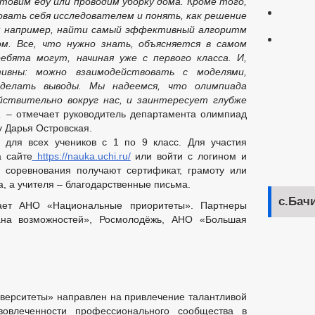
товим еду или проводим уборку дома. Кроме того,
вать себя исследователем и понять, как решение
и: например, найти самый эффективный алгоритм
ом. Все, что нужно знать, объясняется в самом
ебята могут, начиная уже с первого класса. И,
тивны: можно взаимодействовать с моделями,
делать выводы. Мы надеемся, что олимпиада
йствительно вокруг нас, и заинтересует глубже
,
– отмечает руководитель департамента олимпиад
 Дарья Островская.
 для всех учеников с 1 по 9 класс. Для участия
а сайте
https://nauka.uchi.ru/
или войти с логином и
и соревнования получают сертификат, грамоту или
а, а учителя – благодарственные письма.
с.Бач
пает АНО «Национальные приоритеты». Партнеры
на возможностей», Росмолодёжь, АНО «Большая
верситеты» направлен на привлечение талантливой
овлеченности профессионального сообщества в