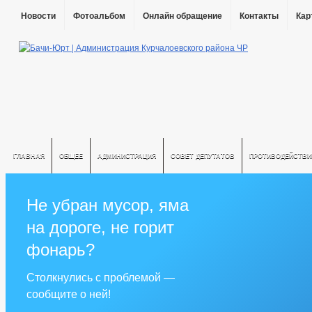
Новости
Фотоальбом
Онлайн обращение
Контакты
Кар
ГЛАВНАЯ
ОБЩЕЕ
АДМИНИСТРАЦИЯ
СОВЕТ ДЕПУТАТОВ
ПРОТИВОДЕЙСТВИ
Не убран мусор, яма
на дороге, не горит
фонарь?
Столкнулись с проблемой —
сообщите о ней!