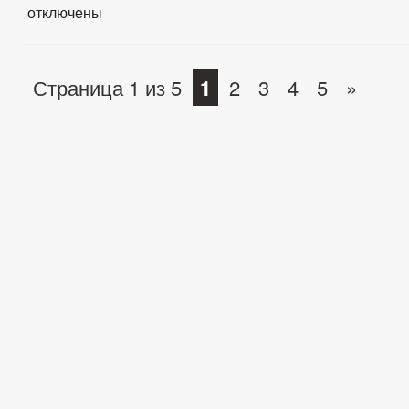
отключены
Страница 1 из 5
1
2
3
4
5
»