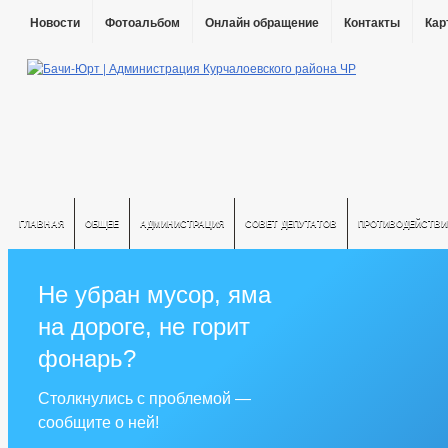
Новости
Фотоальбом
Онлайн обращение
Контакты
Кар
ГЛАВНАЯ
ОБЩЕЕ
АДМИНИСТРАЦИЯ
СОВЕТ ДЕПУТАТОВ
ПРОТИВОДЕЙСТВИ
Не убран мусор, яма
на дороге, не горит
фонарь?
Столкнулись с проблемой —
сообщите о ней!