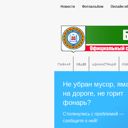
Новости
Фотоальбом
Онлайн о
ГЛАВНАЯ
ОБЩЕЕ
АДМИНИСТРАЦИЯ
СОВ
Не убран мусор, ям
на дороге, не горит
фонарь?
Столкнулись с проблемой —
сообщите о ней!