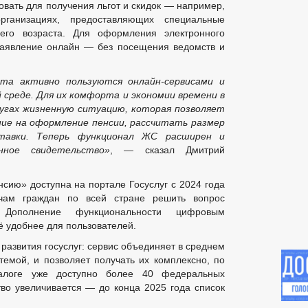
вать для получения льгот и скидок — например,
рганизациях, предоставляющих специальные
его возраста. Для оформления электронного
 заявление онлайн — без посещения ведомств и
та активно пользуются онлайн-сервисами и
среде. Для их комфорта и экономии времени в
угах
жизненную ситуацию, которая позволяет
ние на оформл
ение пенсии, рассчитать размер
тавки. Теперь функционал ЖС расширен и
ное свидетельство»
, — сказал Дмитрий
сию» доступна на портале Госуслуг с 2024 года
чам граждан по всей стране решить вопрос
Дополнение функциональности цифровым
ё удобнее для пользователей.
азвития госуслуг: сервис объединяет в среднем
темой, и позволяет получать их комплексно, по
талоге уже доступно более 40 федеральных
тво увеличивается — до конца 2025 года список