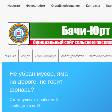
Новости
Фотоальбом
Онлайн обращение
Контакты
Кар
ГЛАВНАЯ
ОБЩЕЕ
АДМИНИСТРАЦИЯ
СОВЕТ ДЕПУТАТОВ
ПРОТИВОДЕЙСТВИ
Не убран мусор, яма
на дороге, не горит
фонарь?
Столкнулись с проблемой —
сообщите о ней!