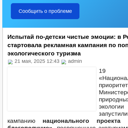
Сообщить о проблеме
Испытай по-детски чистые эмоции: в Р
стартовала рекламная кампания по по
экологического туризма
21 мая, 2025 12:43
admin
19 
«Национа
приорите
Министер
природн
эколо
запусти
кампанию
национального проекта 
благополучие»
, посвященную экотуризм