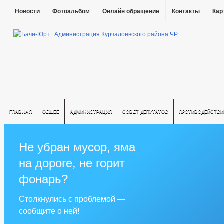
Новости
Фотоальбом
Онлайн обращение
Контакты
Кар
ГЛАВНАЯ
ОБЩЕЕ
АДМИНИСТРАЦИЯ
СОВЕТ ДЕПУТАТОВ
ПРОТИВОДЕЙСТВИ
Не убран мусор, яма
на дороге, не горит
фонарь?
Столкнулись с проблемой —
сообщите о ней!