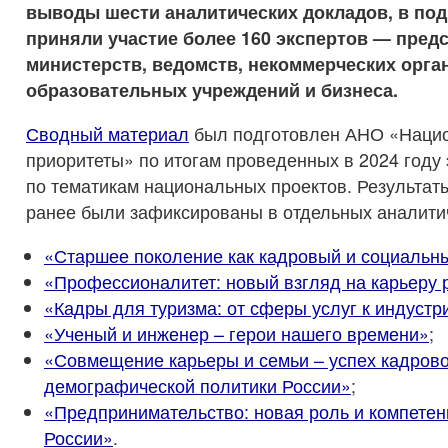
выводы шести аналитических докладов, в под
приняли участие более 160 экспертов — пред
министерств, ведомств, некоммерческих орга
образовательных учреждений и бизнеса.
Сводный материал
был подготовлен АНО «Наци
приоритеты» по итогам проведенных в 2024 году
по тематикам национальных проектов. Результат
ранее были зафиксированы в отдельных аналити
«Старшее поколение как кадровый и социальн
«Профессионалитет: новый взгляд на карьеру 
«Кадры для туризма: от сферы услуг к индустр
«Ученый и инженер – герои нашего времени»
;
«Совмещение карьеры и семьи – успех кадрово
демографической политики России»
;
«Предпринимательство: новая роль и компетен
России»
.