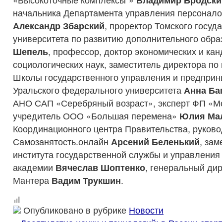
начальника Департамента управления персона
Александр Збарский
, проректор Томского госуд
университета по развитию дополнительного обр
Шепель
, профессор, доктор экономических и ка
социологических наук, заместитель директора по
Школы государственного управления и предприн
Уральского федерального университета
Анна Ба
АНО САП «Серебряный возраст», эксперт ФП «М
учредитель ООО «Большая перемена»
Юлия Ма
Координационного центра Правительства, руково
Самозанятость.онлайн
Арсений Беленький
, зам
института государственной службы и управления
академии
Вячеслав Шоптенко
, генеральный ди
Мантера
Вадим Трукшин
.
Опубликовано в рубрике
Новости