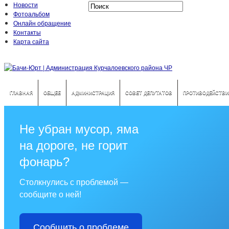
Новости
Фотоальбом
Онлайн обращение
Контакты
Карта сайта
ГЛАВНАЯ
ОБЩЕЕ
АДМИНИСТРАЦИЯ
СОВЕТ ДЕПУТАТОВ
ПРОТИВОДЕЙСТВИ
Не убран мусор, яма
на дороге, не горит
фонарь?
Столкнулись с проблемой —
сообщите о ней!
Сообщить о проблеме