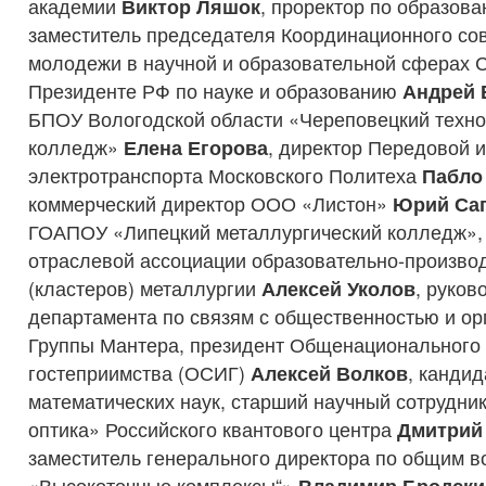
академии
Виктор Ляшок
, проректор по образо
заместитель председателя Координационного со
молодежи в научной и образовательной сферах 
Президенте РФ по науке и образованию
Андрей 
БПОУ Вологодской области «Череповецкий техно
колледж»
Елена Егорова
, директор Передовой 
электротранспорта Московского Политеха
Пабло
коммерческий директор ООО «Листон»
Юрий Са
ГОАПОУ «Липецкий металлургический колледж»,
отраслевой ассоциации образовательно-произво
(кластеров) металлургии
Алексей Уколов
, руков
департамента по связям с общественностью и ор
Группы Мантера, президент Общенационального 
гостеприимства (ОСИГ)
Алексей Волков
, кандид
математических наук, старший научный сотрудни
оптика» Российского квантового центра
Дмитрий
заместитель генерального директора по общим 
«Высокоточные комплексы“»
Владимир Бродски