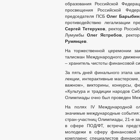
образования Российской Федер
просвещения Российской Феде
председателя ПСБ
Олег Барыбин
противодействию легализации пр
Сергей Тетеруков
, ректор Росси
Лумумбы
Олег Ястребов
, ректо
Румянцев
.
На торжественной церемонии зак
талисман Международного движени
– хранитель чистоты финансовой с
За пять дней финального этапа шк
лекции, интерактивные мастерские,
важном», викторины, конкурсы, фе
«Культура и традиции народов Сиб
Олимпиады очно был проведен Меж
На полях IV Международной ол
значимые международные события: 
стран-участниц Олимпиады, 21-е з
в сфере ПОД/ФТ, встреча предс
молодежи в сферу финансовой б
комплаенс специалистов финансо