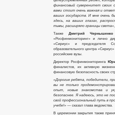
целеустремленных ребят, которы
финансовый суверенитет своих с
вами стоит очень важная и отве
ваших государств. И мне очень б
здесь, на ваших глазах, распро
тьмы, расширяло границы света»
Также
Дмитрий Чернышен
«Росфинмониторинг» и лично д
«Сириус» и председателя Сов
образовательного центра «Сириус
российские вузы.
Директор Росфинмониторинга
Юри
финалистов, их активную жизнен
финансовую безопасность своих ст
«Дорогие ребята, победители, пр
вы не только продемонстрировал
опыт, новые знакомства и у
безопаснее. Я надеюсь, это не п
свой профессиональный путь в про
учебе!»
— сказал глава ведомства.
В церемонии закрытия также приня