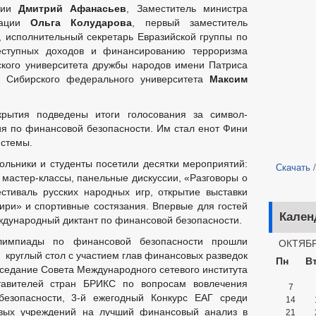
ации
Дмитрий Афанасьев
, Заместитель министра
рации
Ольга Колударова
, первый заместитель
, исполнительный секретарь Евразийской группы по
еступных доходов и финансированию терроризма
йского университета дружбы народов имени Патриса
р Сибирского федерального университета
Максим
рытия подведены итоги голосования за символ-
я по финансовой безопасности. Им стал енот Фини
истемы.
ольники и студенты посетили десятки мероприятий:
Скачать
 мастер-классы, панельные дискуссии, «Разговоры о
стиваль русских народных игр, открытие выставки
ири» и спортивные состязания. Впервые для гостей
Кален
дународный диктант по финансовой безопасности.
ОКТЯБР
импиады по финансовой безопасности прошли
круглый стол с участием глав финансовых разведок
Пн
В
аседание Совета Международного сетевого института
тавителей стран БРИКС по вопросам вовлечения
7
езопасности, 3-й ежегодный Конкурс ЕАГ среди
14
вых учреждений на лучший финансовый анализ в
21