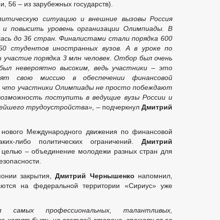
и, 56 – из зарубежных государств).
литическую ситуацию и внешние вызовы Россия
 и повысить уровень организации Олимпиады. В
ась до 36 стран. Финалистами стали порядка 600
50 студентов иностранных вузов. А в уроке по
 участие порядка 3 млн человек. Отбор был очень
 был невероятно высоким, ведь участники – это
дят свою миссию в обеспечении финансовой
о, что участники Олимпиады не просто побеждают
 возможность поступить в ведущие вузы России и
нейшего трудоустройства»,
– подчеркнул
Дмитрий
 нового Международного движения по финансовой
аких-либо политических ограничений.
Дмитрий
 целью – объединение молодежи разных стран для
езопасности.
монии закрытия,
Дмитрий Чернышенко
напомнил,
аются на федеральной территории «Сириус» уже
ил самых профессиональных, талантливых,