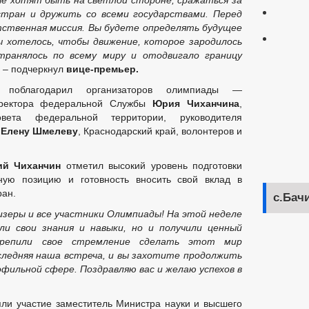
е хотят быть на светлой стороне, сражаться за
тран и дружить со всеми государствами. Перед
тственная миссия. Вы будете определять будущее
ы хотелось, чтобы движение, которое зародилось
странялось по всему миру и отодвигало границу
,
– подчеркнул
вице-премьер.
ко
поблагодарил организаторов олимпиады —
иректора федеральной Службы
Юрия Чиханчина
,
ета федеральной территории, руководителя
»
Елену Шмелеву
, Краснодарский край, волонтеров и
й Чиханчин
отметил высокий уровень подготовки
ную позицию и готовность вносить свой вклад в
ран.
с.Бач
изеры и все участники Олимпиады! На этой неделе
и свои знания и навыки, но и получили ценный
крепили свое стремление сделать этот мир
оследняя наша встреча, и вы захотите продолжить
фильной сфере. Поздравляю вас и желаю успехов в
ли участие заместитель Министра науки и высшего