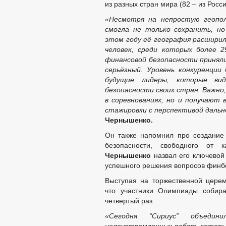
из разных стран мира (82 – из Росси
«Несмотря на непростую геопо
смогла не только сохранить, но
этом году её география расширил
человек, среди которых более 2
финансовой безопасности приняли
серьёзный. Уровень конкуренции
будущие лидеры, которые ви
безопасности своих стран. Важн
в соревнованиях, но и получают
стажировки с перспективой даль
Чернышенко.
Он также напомнил про создание
безопасности, свободного от к
Чернышенко
назвал его ключевой
успешного решения вопросов финб
Выступая на торжественной цере
что участники Олимпиады собир
четвертый раз.
«Сегодня “Сириус” объедин