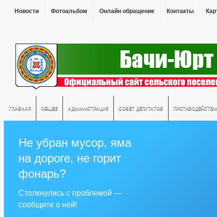
Новости
Фотоальбом
Онлайн обращение
Контакты
Кар
ГЛАВНАЯ
ОБЩЕЕ
АДМИНИСТРАЦИЯ
СОВЕТ ДЕПУТАТОВ
ПРОТИВОДЕЙСТВИ
Не убран мусор, яма
на дороге, не горит
фонарь?
Столкнулись с проблемой —
сообщите о ней!