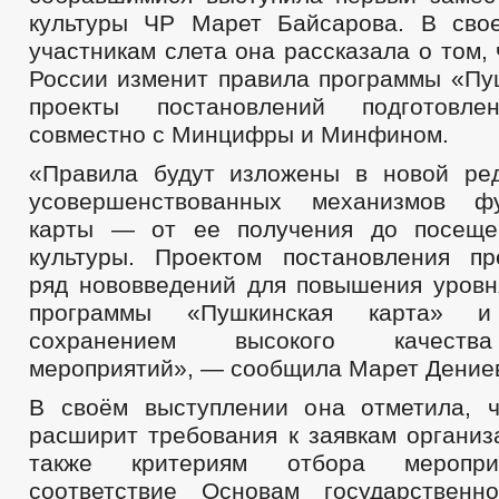
ОБРАЩЕНИЕ К ГЛАВЕ
ГРАФИК ПРИЕМА ГРАЖДАН
О
культуры ЧР Марет Байсарова. В сво
ПРИЕМ ГРАЖДАН
ПОРЯДОК РАССМОТРЕНИЯ ОБРАЩЕНИЙ
РЕГЛАМЕН
участникам слета она рассказала о том,
России изменит правила программы «Пуш
проекты постановлений подготовле
совместно с Минцифры и Минфином.
«Правила будут изложены в новой ре
усовершенствованных механизмов фу
карты — от ее получения до посеще
культуры. Проектом постановления пр
ряд нововведений для повышения уров
программы «Пушкинская карта» 
сохранением высокого качеств
мероприятий», — сообщила Марет Дение
В своём выступлении она отметила, 
расширит требования к заявкам организ
также критериям отбора меропри
соответствие Основам государственн