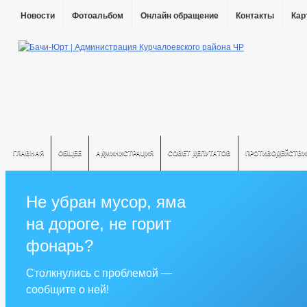
Новости
Фотоальбом
Онлайн обращение
Контакты
Кар
ГЛАВНАЯ
ОБЩЕЕ
АДМИНИСТРАЦИЯ
СОВЕТ ДЕПУТАТОВ
ПРОТИВОДЕЙСТВИ
Не убран мусор, яма
на дороге, не горит
фонарь?
Столкнулись с проблемой —
сообщите о ней!