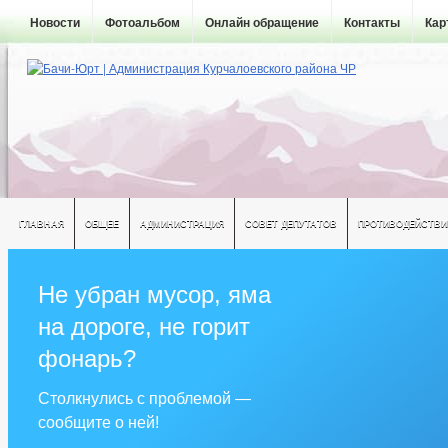
Новости
Фотоальбом
Онлайн обращение
Контакты
Кар
ГЛАВНАЯ
ОБЩЕЕ
АДМИНИСТРАЦИЯ
СОВЕТ ДЕПУТАТОВ
ПРОТИВОДЕЙСТВИ
Не убран мусор, яма
на дороге, не горит
фонарь?
Столкнулись с проблемой —
сообщите о ней!