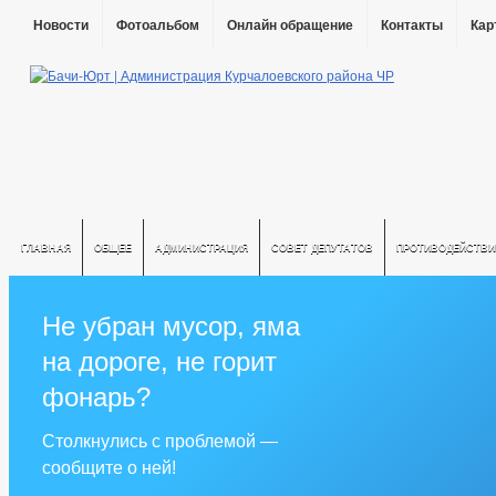
Новости
Фотоальбом
Онлайн обращение
Контакты
Кар
ГЛАВНАЯ
ОБЩЕЕ
АДМИНИСТРАЦИЯ
СОВЕТ ДЕПУТАТОВ
ПРОТИВОДЕЙСТВИ
Не убран мусор, яма
на дороге, не горит
фонарь?
Столкнулись с проблемой —
сообщите о ней!