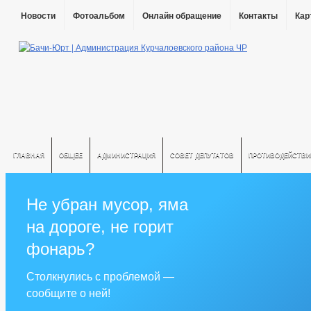
Новости
Фотоальбом
Онлайн обращение
Контакты
Кар
ГЛАВНАЯ
ОБЩЕЕ
АДМИНИСТРАЦИЯ
СОВЕТ ДЕПУТАТОВ
ПРОТИВОДЕЙСТВИ
Не убран мусор, яма
на дороге, не горит
фонарь?
Столкнулись с проблемой —
сообщите о ней!